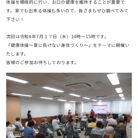
体操を積極的に行い、お口の健康を維持することが重要で
す。家でも出来る体操も多いので、皆さまもぜひ調べてみて
下さい！
次回は令和
6
年
7
月１７日（水）
14
時～
15
時です。
『健康体操～夏に負けない身体づくり～』をテーマに開催い
たします。
皆様のご参加お待ちしております。