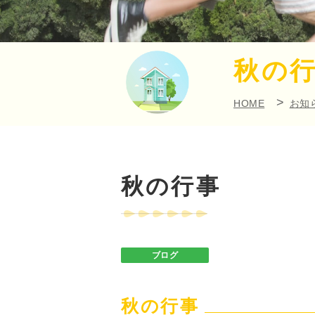
秋の
HOME
お知
秋の行事
ブログ
秋の行事