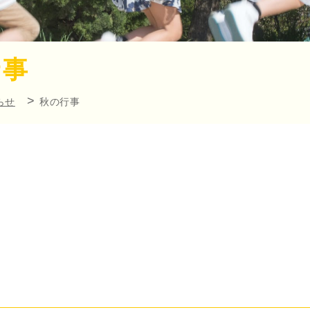
行事
らせ
秋の行事