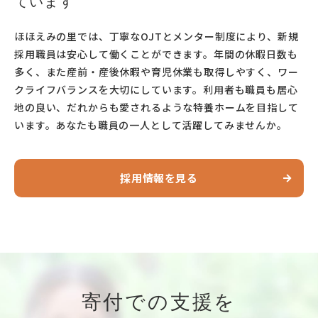
ています
ほほえみの里では、丁寧なOJTとメンター制度により、新規
採用職員は安心して働くことができます。年間の休暇日数も
多く、
また産前・産後休暇や育児休業も取得しやすく、ワー
クライフバランスを大切にしています。利用者も職員も居心
児童養護施設 共生会 希望の家【公式】(@kibo_noie)がシェアした投稿
地の良い、だれからも愛されるような特養ホームを目指して
います。あなたも職員の一人として活躍してみませんか。
採用情報を見る
寄付での支援を
この投稿をInstagramで見る