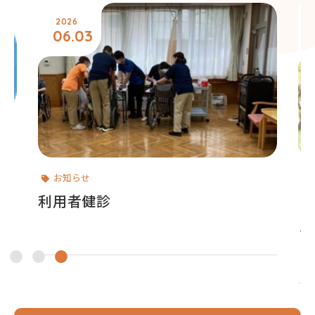
2026
06.03
お知らせ
利用者健診
【
ら