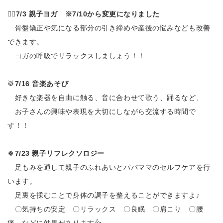
🧘‍♀️
7/3 親子ヨガ ※7/10から変更になりました
骨盤矯正や気になる部分の引き締めや産後の悩みなども改善
できます。
ヨガの呼吸でリラックスしましょう！！
🥁
7/16 音楽あそび
好きな楽器を自由に触る、音に合わせて歌う、踊るなど、
お子さんの興味や表現を大切にしながら交流する時間で
す！！
🍀
7/23 親子リフレクソロジー
足もみを通して親子のふれあいとパパママのセルフケアを行
います。
足裏を揉むことで身体の調子を整えることができますよ♪
〇気持ちの安定 〇リラックス 〇良眠 〇肩こり 〇腰