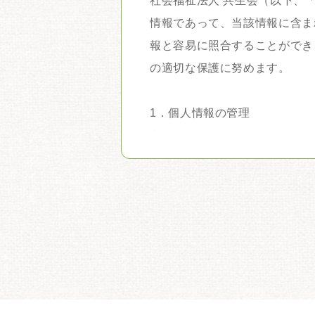
社会福祉法人 共生会（以下、
情報であって、当該情報に含ま
報と容易に照合することができ
の適切な保護に努めます。
1．個人情報の管理
当団体は、当団体の活動・運営
改ざん・漏洩等を防止するため
じ、安全対策を実施し個人情報
2．個人情報の利用目的
当団体の活動・運営に伴って取
同じ。）の同意を得た場合およ
き、以下の目的のためにのみ利